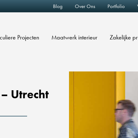
Blog
Over Ons
Portfolio
iculiere Projecten
Maatwerk interieur
Zakelijke p
– Utrecht