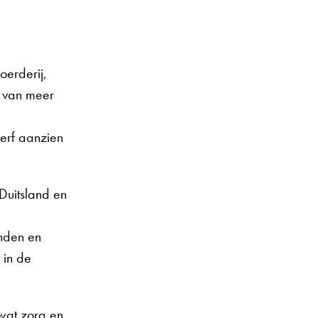
oerderij,
e van meer
erf aanzien
Duitsland en
inden en
 in de
 wat zorg en