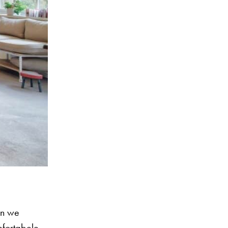
en we
mfortabele