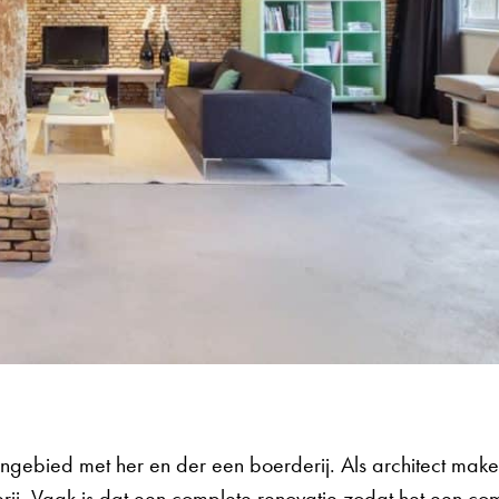
tengebied met her en der een boerderij. Als architect mak
ij. Vaak is dat een complete renovatie zodat het een co