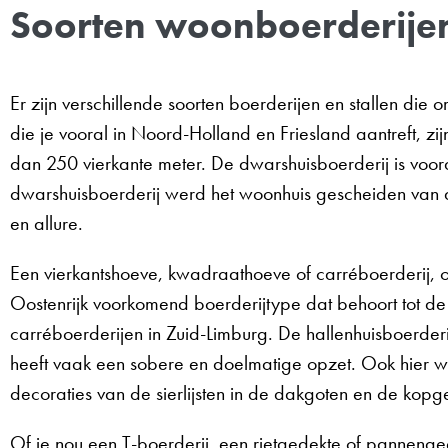
Soorten woonboerderije
Er zijn verschillende soorten boerderijen en stallen die 
die je vooral in Noord-Holland en Friesland aantreft,
dan 250 vierkante meter. De dwarshuisboerderij is voor
dwarshuisboerderij werd het woonhuis gescheiden van d
en allure.
Een vierkantshoeve, kwadraathoeve of carréboerderij, o
Oostenrijk voorkomend boerderijtype dat behoort tot d
carréboerderijen in Zuid-Limburg. De hallenhuisboerde
heeft vaak een sobere en doelmatige opzet. Ook hier w
decoraties van de sierlijsten in de dakgoten en de kopge
Of je nou een T-boerderij, een rietgedekte of pannenged