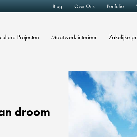
Blog
Over Ons
Portfolio
iculiere Projecten
Maatwerk interieur
Zakelijke p
van droom