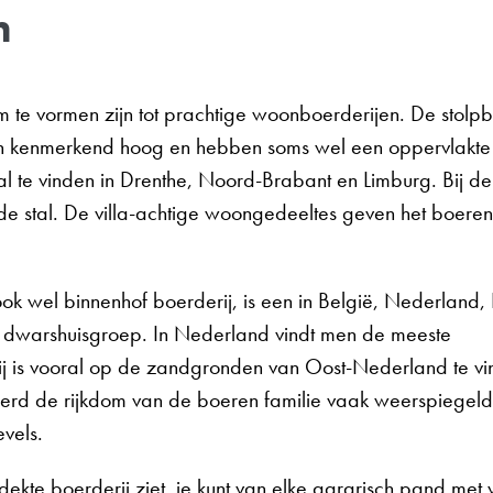
n
om te vormen zijn tot prachtige woonboerderijen. De stolpb
 zijn kenmerkend hoog en hebben soms wel een oppervlakt
al te vinden in Drenthe, Noord-Brabant en Limburg. Bij de
e stal. De villa-achtige woongedeeltes geven het boeren
ok wel binnenhof boerderij, is een in België, Nederland, 
e dwarshuisgroep. In Nederland vindt men de meeste
rij is vooral op de zandgronden van Oost-Nederland te v
erd de rijkdom van de boeren familie vaak weerspiegeld
vels.
ekte boerderij ziet, je kunt van elke agrarisch pand met