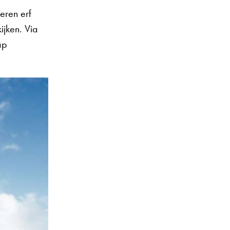
eren erf
ijken. Via
ap