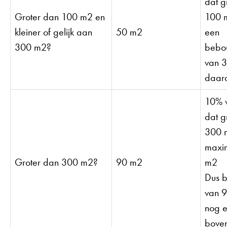
dat g
Groter dan 100 m2 en
100 m
kleiner of gelijk aan
50 m2
een
300 m2?
bebo
van 3
daar
10% v
dat g
300 m
maxi
Groter dan 300 m2?
90 m2
m2
Dus b
van 9
nog e
boven