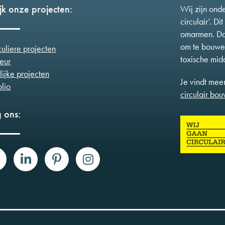
jk onze projecten:
Wij zijn ond
circulair’. D
omarmen. Daa
om te bouwen
culiere projecten
toxische mid
ieur
lijke projecten
Je vindt meer
olio
circulair bo
 ons: