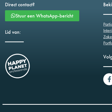
Direct contact?
Beki
Stuur een WhatsApp-bericht
Parti
Inter
Lid van:
Zake
Portf
Volg