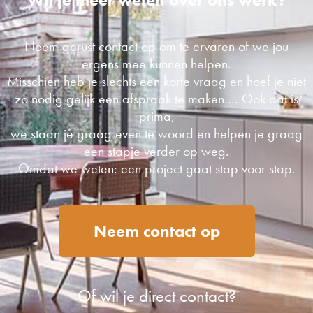
Neem gerust contact op om te ervaren of we jou
ergens mee kunnen helpen.
Misschien heb je slechts een korte vraag en hoef je niet
zo nodig gelijk een afspraak te maken…. Ook dat is
prima,
we staan je graag even te woord en helpen je graag
een stapje verder op weg.
Omdat we weten: een project gaat stap voor stap.
Neem contact op
Of wil je direct contact?