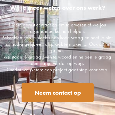
Wil je meer weten over ons werk?
Neem gerust contact op om te ervaren of we jou
ergens mee kunnen helpen.
Misschien heb je slechts een korte vraag en hoef je niet
zo nodig gelijk een afspraak te maken…. Ook dat is
prima,
we staan je graag even te woord en helpen je graag
een stapje verder op weg.
Omdat we weten: een project gaat stap voor stap.
Neem contact op