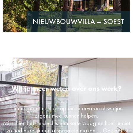
NIEUWBOUWVILLA – SOEST
Wil je meer weten over ons werk?
Neem gerust contact op om te ervaren of we jou
ergens mee kunnen helpen.
Misschien heb je slechts een korte vraag en hoef je niet
zo nodig gelijk een afspraak te maken…. Ook dat is