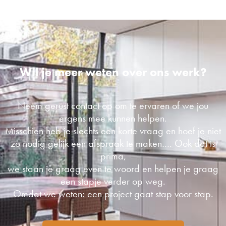
Wil je meer weten over ons werk?
Neem gerust contact op om te ervaren of we jou
ergens mee kunnen helpen.
Misschien heb je slechts een korte vraag en hoef je niet
zo nodig gelijk een afspraak te maken…. Ook dat is
prima,
we staan je graag even te woord en helpen je graag
een stapje verder op weg.
Omdat we weten: een project gaat stap voor stap.