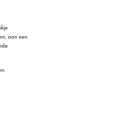
ukje
ten, aan een
ande
en.