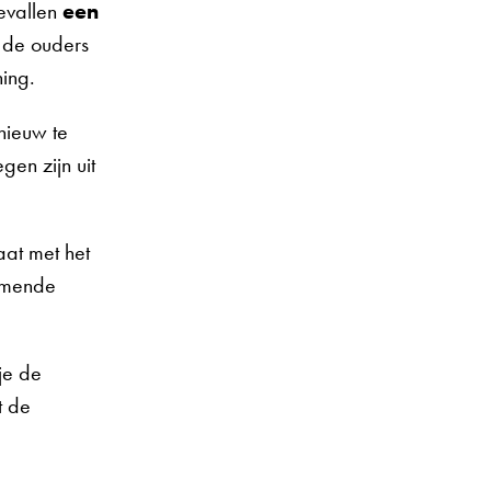
gevallen
een
) de ouders
ning.
nieuw te
gen zijn uit
aat met het
omende
je de
t de