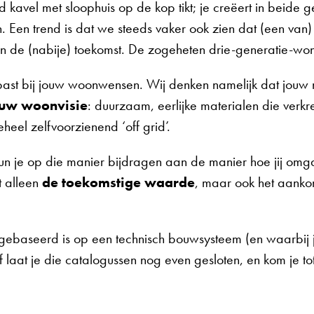
d kavel met sloophuis op de kop tikt; je creëert in beide 
en. Een trend is dat we steeds vaker ook zien dat (een van
 in de (nabije) toekomst. De zogeheten drie-generatie-wo
past bij jouw woonwensen. Wij denken namelijk dat jouw 
uw woonvisie
: duurzaam, eerlijke materialen die verkre
heel zelfvoorzienend ‘off grid’.
kun je op die manier bijdragen aan de manier hoe jij omg
t alleen
de toekomstige waarde
, maar ook het aank
gebaseerd is op een technisch bouwsysteem (en waarbij 
laat je die catalogussen nog even gesloten, en kom je to